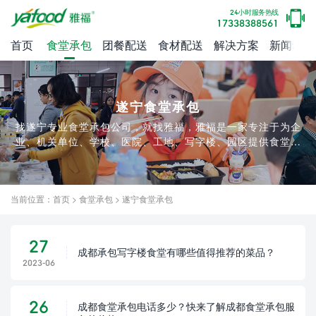
24小时服务热线
17338388561
首页
食堂承包
团餐配送
食材配送
解决方案
新闻动态
遂宁食堂承包
找遂宁专业食堂承包公司，就找雅福，雅福是一家专注于为企
业、机关单位、学校、医院、工地、写字楼、园区提供食堂承
包和团餐配送服务的餐饮公司，已为3000+企业提供食堂承包
和团餐配送服务,是一家优秀的团餐公司。
当前位置：
首页
>
食堂承包
>
遂宁食堂承包
27
成都承包写字楼食堂有哪些值得推荐的菜品？
2023-06
26
成都食堂承包电话多少？快来了解成都食堂承包服