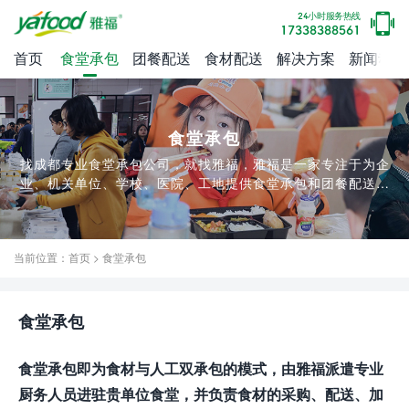
24小时服务热线
17338388561
首页
食堂承包
团餐配送
食材配送
解决方案
新闻动态
食堂承包
找成都专业食堂承包公司，就找雅福，雅福是一家专注于为企
业、机关单位、学校、医院、工地提供食堂承包和团餐配送服
务的餐饮公司，已为3000+企业提供食堂承包和团餐配送服务,
是一家优秀的团餐公司。
当前位置：
首页
>
食堂承包
食堂承包
食堂承包即为食材与人工双承包的模式，由雅福
派遣专业
厨务人员进驻贵单位食堂
，并负责食材的采购、配送、加