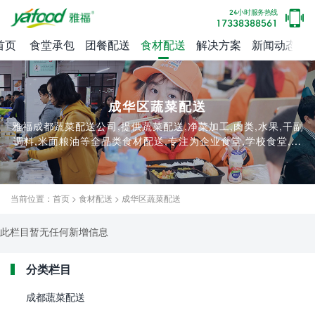
24小时服务热线
17338388561
首页
食堂承包
团餐配送
食材配送
解决方案
新闻动态
成华区蔬菜配送
雅福成都蔬菜配送公司,提供蔬菜配送,净菜加工,肉类,水果,干副
调料,米面粮油等全品类食材配送,专注为企业食堂,学校食堂,工
厂食堂等提供食堂蔬菜配送上门服务。
当前位置：
首页
>
食材配送
>
成华区蔬菜配送
此栏目暂无任何新增信息
分类栏目
成都蔬菜配送