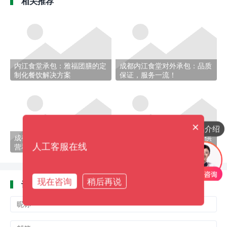
相关推荐
内江食堂承包：雅福团膳的定
成都内江食堂对外承包：品质
制化餐饮解决方案
保证，服务一流！
×
产品介绍
成都内江重庆承包食堂如何运
成都内江小学承包食堂：提供
人工客服在线
营和管理？
健康营养的餐饮服务
现在咨询
稍后再说
评论
(
0)